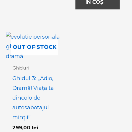
ÎN COȘ
OUT OF STOCK
Ghiduri
Ghidul 3: „Adio,
Dramă! Viața ta
dincolo de
autosabotajul
minții!”
299,00
lei