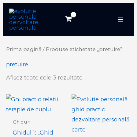
Skip
to
content
Prima pagină
/ Produse etichetate „pretuire”
pretuire
Afișez toate cele 3 rezultate
Ghiduri
Ghidul 1: „Ghid