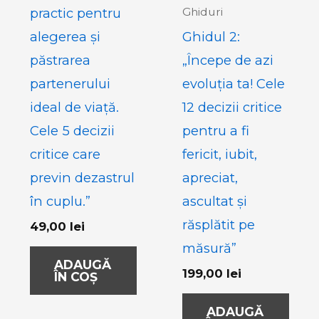
practic​ pentru
Ghiduri
alegerea și
Ghidul 2:
păstrarea
„Începe de azi
partenerului
evoluția ta! Cele
ideal de viață.
12 decizii critice
Cele 5 decizii
pentru a fi
critice care
fericit, iubit,
previn dezastrul
apreciat,
în cuplu.”
ascultat și
răsplătit pe
49,00
lei
măsură”
ADAUGĂ
199,00
lei
ÎN COȘ
ADAUGĂ