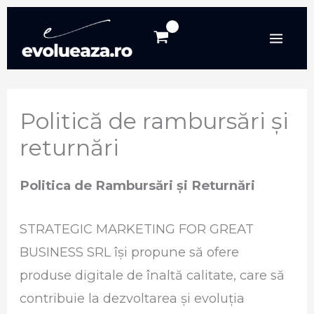
Skip
to
content
Politică de rambursări și
returnări
Politica de Rambursări și Returnări
STRATEGIC MARKETING FOR GREAT
BUSINESS SRL își propune să ofere
produse digitale de înaltă calitate, care să
contribuie la dezvoltarea și evoluția